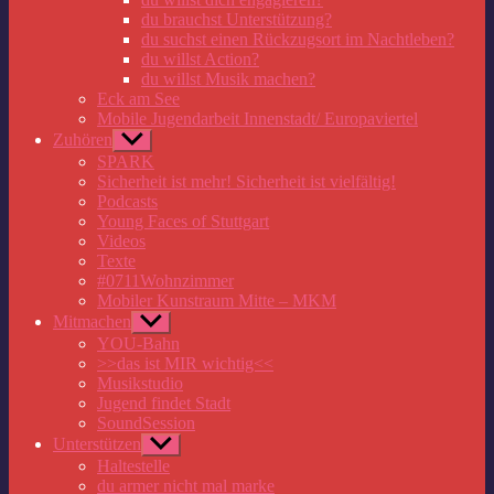
du brauchst Unterstützung?
du suchst einen Rückzugsort im Nachtleben?
du willst Action?
du willst Musik machen?
Eck am See
Mobile Jugendarbeit Innenstadt/ Europaviertel
Zuhören
Untermenü
anzeigen
SPARK
Sicherheit ist mehr! Sicherheit ist vielfältig!
Podcasts
Young Faces of Stuttgart
Videos
Texte
#0711Wohnzimmer
Mobiler Kunstraum Mitte – MKM
Mitmachen
Untermenü
anzeigen
YOU-Bahn
>>das ist MIR wichtig<<
Musikstudio
Jugend findet Stadt
SoundSession
Unterstützen
Untermenü
anzeigen
Haltestelle
du armer nicht mal marke