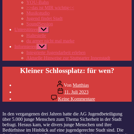
anzeigen
YOU-Bahn
>>das ist MIR wichtig<<
Musikstudio
Jugend findet Stadt
SoundSession
Unterstützen
Untermenü
anzeigen
Haltestelle
du armer nicht mal marke
Informieren
Untermenü
anzeigen
Integrierte Jugendarbeit erleben
Aktuelle Hinweise zur Stuttgarter Innenstadt
Kleiner Schlossplatz: für wen?
Beitragsautor
Von
Matthias
Veröffentlichungsdatum
11. Juli 2023
zu
Keine Kommentare
Kleiner
Schlossplatz:
für
In den vergangenen drei Jahren hatte die AG Jugendbeteiligung
wen?
über 5.000 junge Menschen zum Thema Sicherheit in der Stadt
befragt. Heraus kam, wie divers junge Menschen und ihre
Bedürfnisse im Hinblick auf eine jugendgerechte Stadt sind. Die