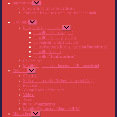
Informieren
Untermenü
anzeigen
Integrierte Jugendarbeit erleben
Aktuelle Hinweise zur Stuttgarter Innenstadt
Über uns
Untermenü
anzeigen
Integrierte Jugendarbeit
Untermenü
anzeigen
du willst dich bewegen?
du willst dich engagieren?
du brauchst Unterstützung?
du suchst einen Rückzugsort im Nachtleben?
du willst Action?
du willst Musik machen?
Eck am See
Mobile Jugendarbeit Innenstadt/ Europaviertel
Zuhören
Untermenü
anzeigen
SPARK
Sicherheit ist mehr! Sicherheit ist vielfältig!
Podcasts
Young Faces of Stuttgart
Videos
Texte
#0711Wohnzimmer
Mobiler Kunstraum Mitte – MKM
Mitmachen
Untermenü