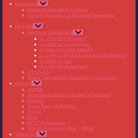
Informieren
Untermenü
anzeigen
Integrierte Jugendarbeit erleben
Aktuelle Hinweise zur Stuttgarter Innenstadt
Über uns
Untermenü
anzeigen
Integrierte Jugendarbeit
Untermenü
anzeigen
du willst dich bewegen?
du willst dich engagieren?
du brauchst Unterstützung?
du suchst einen Rückzugsort im Nachtleben?
du willst Action?
du willst Musik machen?
Eck am See
Mobile Jugendarbeit Innenstadt/ Europaviertel
Zuhören
Untermenü
anzeigen
SPARK
Sicherheit ist mehr! Sicherheit ist vielfältig!
Podcasts
Young Faces of Stuttgart
Videos
Texte
#0711Wohnzimmer
Mobiler Kunstraum Mitte – MKM
Mitmachen
Untermenü