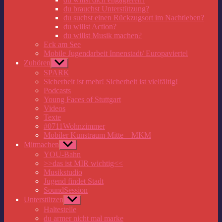
du brauchst Unterstützung?
du suchst einen Rückzugsort im Nachtleben?
du willst Action?
du willst Musik machen?
Eck am See
Mobile Jugendarbeit Innenstadt/ Europaviertel
Zuhören
Untermenü
anzeigen
SPARK
Sicherheit ist mehr! Sicherheit ist vielfältig!
Podcasts
Young Faces of Stuttgart
Videos
Texte
#0711Wohnzimmer
Mobiler Kunstraum Mitte – MKM
Mitmachen
Untermenü
anzeigen
YOU-Bahn
>>das ist MIR wichtig<<
Musikstudio
Jugend findet Stadt
SoundSession
Unterstützen
Untermenü
anzeigen
Haltestelle
du armer nicht mal marke