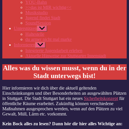
anzeigen
YOU-Bahn
>>das ist MIR wichtig<<
Musikstudio
Jugend findet Stadt
SoundSession
Unterstützen
Untermenü
anzeigen
Haltestelle
du armer nicht mal marke
Informieren
Untermenü
anzeigen
Integrierte Jugendarbeit erleben
Aktuelle Hinweise zur Stuttgarter Innenstadt
Alles was du wissen musst, wenn du in der
Stadt unterwegs bist!
Hier informieren wir dich über die aktuell geltenden
Einschränkungen und über Besonderheiten an ausgewählten Plätzen
in Stuttgart. Die Stadt Stuttgart hat ein neues
Sicherheitskonzept
für
öffentliche Räume erarbeitet. Zukünftig können verschiedene
Maßnahmen ausgesprochen werden, wenn auf den Plätzen zu viel
Gewalt, Müll, Lärm etc. vorkommt.
Kein Bock alles zu lesen? Dann hör dir hier alles Wichtige an: