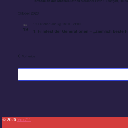
Mailänder Platz 1, Stuttgart, Deut
Terrasse an der Stadtbibliothek
Oktober 2023
19. Oktober 2023 @ 18:30
-
21:00
DO.
19
1. Filmfest der Generationen – „Ziemlich beste 
Veranstaltungen
Vorherige
© 2026
Vox711