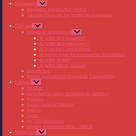
Informieren
Untermenü
anzeigen
Integrierte Jugendarbeit erleben
Aktuelle Hinweise zur Stuttgarter Innenstadt
Über uns
Untermenü
anzeigen
Integrierte Jugendarbeit
Untermenü
anzeigen
du willst dich bewegen?
du willst dich engagieren?
du brauchst Unterstützung?
du suchst einen Rückzugsort im Nachtleben?
du willst Action?
du willst Musik machen?
Eck am See
Mobile Jugendarbeit Innenstadt/ Europaviertel
Zuhören
Untermenü
anzeigen
SPARK
Sicherheit ist mehr! Sicherheit ist vielfältig!
Podcasts
Young Faces of Stuttgart
Videos
Texte
#0711Wohnzimmer
Mobiler Kunstraum Mitte – MKM
Mitmachen
Untermenü