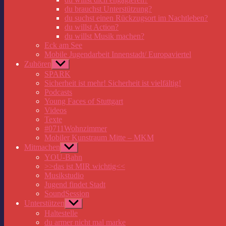
du brauchst Unterstützung?
du suchst einen Rückzugsort im Nachtleben?
du willst Action?
du willst Musik machen?
Eck am See
Mobile Jugendarbeit Innenstadt/ Europaviertel
Zuhören
Untermenü
anzeigen
SPARK
Sicherheit ist mehr! Sicherheit ist vielfältig!
Podcasts
Young Faces of Stuttgart
Videos
Texte
#0711Wohnzimmer
Mobiler Kunstraum Mitte – MKM
Mitmachen
Untermenü
anzeigen
YOU-Bahn
>>das ist MIR wichtig<<
Musikstudio
Jugend findet Stadt
SoundSession
Unterstützen
Untermenü
anzeigen
Haltestelle
du armer nicht mal marke