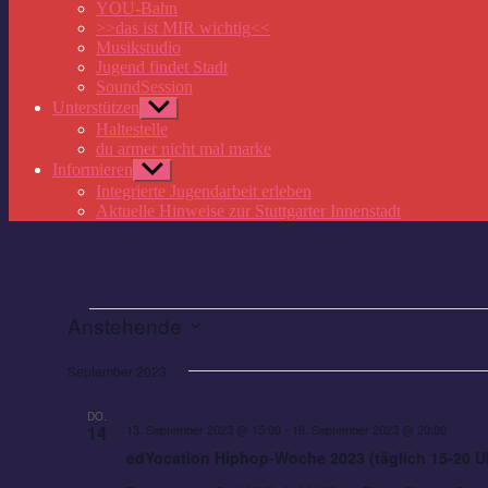
anzeigen
YOU-Bahn
>>das ist MIR wichtig<<
Musikstudio
Jugend findet Stadt
SoundSession
Unterstützen
Untermenü
anzeigen
Haltestelle
du armer nicht mal marke
Informieren
Untermenü
anzeigen
Integrierte Jugendarbeit erleben
Aktuelle Hinweise zur Stuttgarter Innenstadt
Veranstaltungen
Anstehende
Datum
wählen.
September 2023
DO.
14
13. September 2023 @ 15:00
-
16. September 2023 @ 20:00
edYocation Hiphop-Woche 2023 (täglich 15-20 U