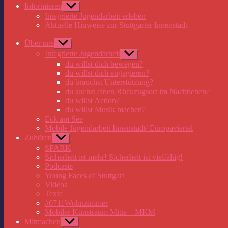
Informieren
Untermenü
anzeigen
Integrierte Jugendarbeit erleben
Aktuelle Hinweise zur Stuttgarter Innenstadt
Über uns
Untermenü
anzeigen
Integrierte Jugendarbeit
Untermenü
anzeigen
du willst dich bewegen?
du willst dich engagieren?
du brauchst Unterstützung?
du suchst einen Rückzugsort im Nachtleben?
du willst Action?
du willst Musik machen?
Eck am See
Mobile Jugendarbeit Innenstadt/ Europaviertel
Zuhören
Untermenü
anzeigen
SPARK
Sicherheit ist mehr! Sicherheit ist vielfältig!
Podcasts
Young Faces of Stuttgart
Videos
Texte
#0711Wohnzimmer
Mobiler Kunstraum Mitte – MKM
Mitmachen
Untermenü