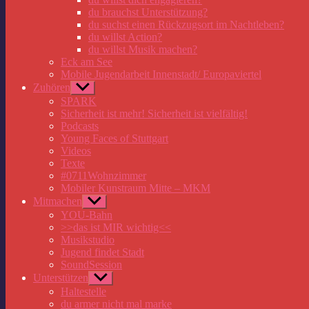
du brauchst Unterstützung?
du suchst einen Rückzugsort im Nachtleben?
du willst Action?
du willst Musik machen?
Eck am See
Mobile Jugendarbeit Innenstadt/ Europaviertel
Zuhören
Untermenü
anzeigen
SPARK
Sicherheit ist mehr! Sicherheit ist vielfältig!
Podcasts
Young Faces of Stuttgart
Videos
Texte
#0711Wohnzimmer
Mobiler Kunstraum Mitte – MKM
Mitmachen
Untermenü
anzeigen
YOU-Bahn
>>das ist MIR wichtig<<
Musikstudio
Jugend findet Stadt
SoundSession
Unterstützen
Untermenü
anzeigen
Haltestelle
du armer nicht mal marke